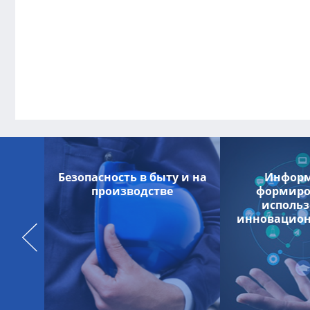
ние
Безопасность в быту и на
Информ
производстве
формиро
исполь
инновацион