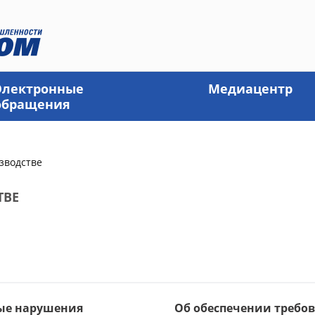
Электронные
Медиацентр
обращения
зводстве
ТВЕ
ые нарушения
Об обеспечении требо