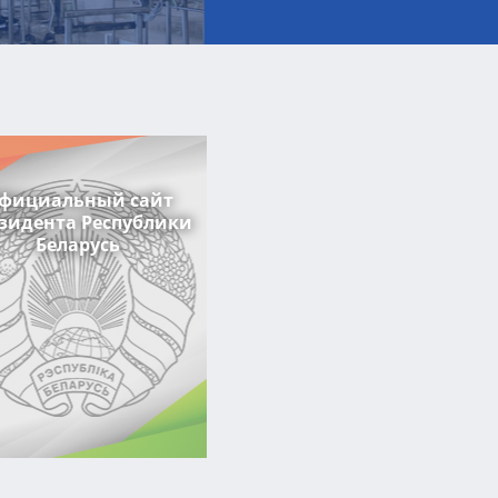
фициальный сайт
зидента Республики
Беларусь