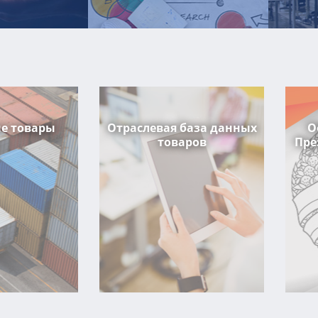
е товары
Отраслевая база данных
О
товаров
Пре