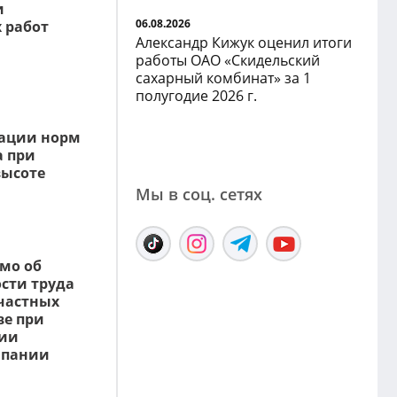
и
06.08.2026
 работ
Александр Кижук оценил итоги
работы ОАО «Скидельский
сахарный комбинат» за 1
полугодие 2026 г.
зации норм
а при
высоте
Мы в соц. сетяx
мо об
сти труда
частных
ве при
нии
мпании