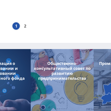
1
2
ация о
Общественно-
Пром
вании и
консультативный совет по
зовании
развитию
ного фонда
предпринимательства