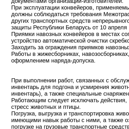
документами организаций-изготовителей.
При эксплуатации конвейеров, применяемых
должны соблюдаться требования Межотрасл
других транспортных средств непрерывног
защиты Республики Беларусь от 10 апреля 
Приямки навозных конвейеров в местах со
устройство автоматической очистки скребко
Заходить за ограждения приямков навозны
Работы в жижесборниках, навозосборниках
оформлением наряда-допуска.
При выполнении работ, связанных с обсл
инвентарь для подгона и усмирения животны
инвентарь), а также специальные снаряжени
Работающим следует исключать действия, 
стресс животных и птицы.
Погрузка, выгрузка и транспортировка жи
имеющими навык работы с ними, а также о
погрузке на грузовые транспортные средст